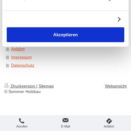
Holzrahmenbau & Holzständerbau
Dachsanierung & Dacharbeiten
Modernisierung
Über uns
Akzeptieren
Kontakt
Anfahrt
Impressum
Datenschutz
Druckversion
|
Sitemap
Webansicht
© Sommer Holzbau
Anrufen
E-Mail
Anfahrt