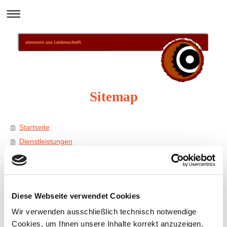
Sitemap
Startseite
Dienstleistungen
Zimmerei & Zimmerarbeiten
Altbausanierung
Dachdeckerei
Diese Webseite verwendet Cookies
Dachfenster
Wir verwenden ausschließlich technisch notwendige
Holzterassen & Balkone
Cookies, um Ihnen unsere Inhalte korrekt anzuzeigen.
Fassadenbau